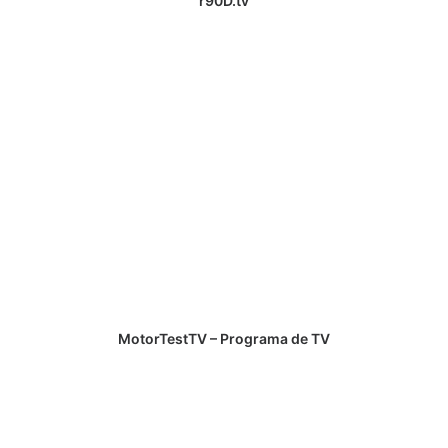
r90D.tv
MotorTestTV – Programa de TV